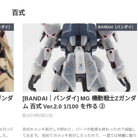
百式
ンダイ）
BANDAI（バンダイ）
ガンダ
[BANDAI｜バンダイ] MG 機動戦士Ζガンダ
ム 百式 Ver.2.0 1/100 を作る ②
2023年8月12日
は行って
百式のメッキ剥がしが終わり、パーツの乾燥も終わったので仮組し
した。
てみます。 初めてのメッキ剥がしだったので、一度では綺麗に取り