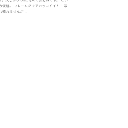
す。久しぶりのMGなので楽しみです。 とい
み仮組。 フレームだけでカッコイイ！！ 写
も知れませんが…